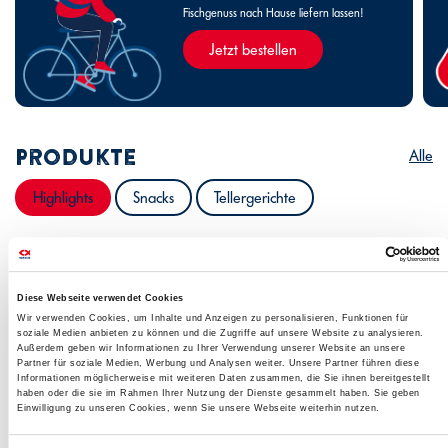
Fischgenuss nach Hause liefern lassen!
Jetzt bestellen
Produkte
Alle
Highlights
Snacks
Tellergerichte
Diese Webseite verwendet Cookies
Wir verwenden Cookies, um Inhalte und Anzeigen zu personalisieren, Funktionen für
soziale Medien anbieten zu können und die Zugriffe auf unsere Website zu analysieren.
Außerdem geben wir Informationen zu Ihrer Verwendung unserer Website an unsere
Partner für soziale Medien, Werbung und Analysen weiter. Unsere Partner führen diese
Informationen möglicherweise mit weiteren Daten zusammen, die Sie ihnen bereitgestellt
haben oder die sie im Rahmen Ihrer Nutzung der Dienste gesammelt haben. Sie geben
Einwilligung zu unseren Cookies, wenn Sie unsere Webseite weiterhin nutzen.