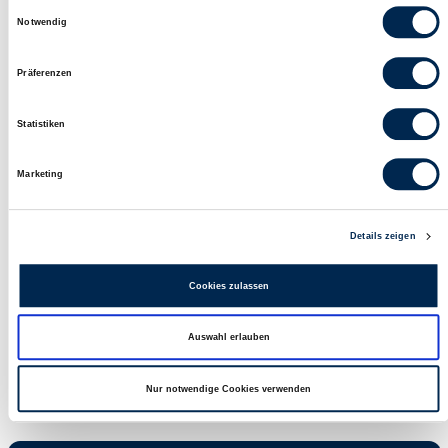
Einwilligungsauswahl
Notwendig
Sunshine Bowl mit
Paella mit Neptun-
Teriyaki-Lachs
Ringen
Präferenzen
Statistiken
Specials
Alle
Marketing
Details zeigen
Cookies zulassen
Unser
Nordsee auf Social
Auswahl erlauben
Treueprogramm:
Media
mynordsee
Nur notwendige Cookies verwenden