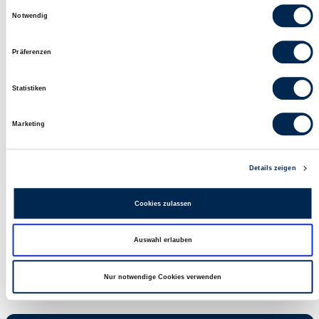
Einwilligungsauswahl
Notwendig
Sunshine Bowl mit
Paella mit Neptun-
Teriyaki-Lachs
Ringen
Präferenzen
Statistiken
Specials
Alle
Marketing
Details zeigen
Cookies zulassen
Unser
Nordsee auf Social
Auswahl erlauben
Treueprogramm:
Media
mynordsee
Nur notwendige Cookies verwenden