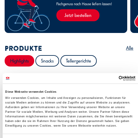
Fischgenuss nach Hause liefern lassen!
Jetzt bestellen
Produkte
Alle
Highlights
Snacks
Tellergerichte
Diese Webseite verwendet Cookies
Wir verwenden Cookies, um Inhalte und Anzeigen zu personalisieren, Funktionen für
soziale Medien anbieten zu können und die Zugriffe auf unsere Website zu analysieren.
Außerdem geben wir Informationen zu Ihrer Verwendung unserer Website an unsere
Partner für soziale Medien, Werbung und Analysen weiter. Unsere Partner führen diese
Informationen möglicherweise mit weiteren Daten zusammen, die Sie ihnen bereitgestellt
haben oder die sie im Rahmen Ihrer Nutzung der Dienste gesammelt haben. Sie geben
Einwilligung zu unseren Cookies, wenn Sie unsere Webseite weiterhin nutzen.