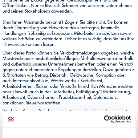
Öffentlichkeit. Nur so lässt sich Schaden von unserem Unternehmen
und seinen Stakeholdern abwenden.
Sind Ihnen Missstände bekannt? Zögern Sie bitte nicht. Sie können
durch Übermittlung von Hinweisen dazu beitragen, kriminelle
Handlungen frühzeitig aufzudecken, Mitarbeiter zu schützen sowie
weitere Schäden zu verhindern. Daher ist es wichtig, dass Sie uns Ihre
Hinweise zukommen lassen.
Über dieses Portal können Sie Verdachtsmeldungen abgeben, welche
Missstände oder missbräuchliche/illegale Verhaltensweisen innerhalb
und außerhalb unseres Unternehmens betreffen oder einen Verstoß
gegen unternehmensinterne Regelungen darstellen. Dazu gehören z.
B. Straftaten wie Betrug, Diebstahl, Geldwäsche, Korruption aber
auch Interessenkonflikte, Wettbewerbs-/Kartellrecht,
Arbeitssicherheit, Risiken oder Verstöße hinsichtlich Menschenrechten
oder Umwelt (auch in der Lieferkette), Belästigung/Diskriminierung,
Arbeitsrecht, Cybersicherheit, Produktsicherheit, Datenschutz,
Sanktionen, Steuervorschriften.
Wir bitten Sie, das Portal verantwortungsvoll und nur dann zu nutzen,
wenn für Sie – aus welchen Gründen auch immer – das persönliche
Gespräch als vorrangiger Meldeweg nicht in Frage kommt.
NORDSEE nimmt Ihre Meldung ernst. Dieses Meldeportal steht