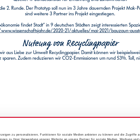
 die 2. Runde. Der Prototyp soll nun im 3 Jahre dauernden Projekt Mak-
sind weitere 3 Partner ins Projekt eingestiegen.
konomie findet Stadt“ in 9 deutschen Städten zeigt interessierten Spaz
//www.wissenschaftsjahr.de/2020-21/aktuelles/mai-2021/bauzaun-auss
Nutzung von Recyclingpapier
r aus Liebe zur Umwelt Recyclingpapier. Damit können wir beispielswe
 sparen. Zudem reduzieren wir CO2-Emmissionen um rund 53%. Toll, ni
zeigen zu personalisieren, Funktionen für soziale Medien anbieten zu können und die Zugriffe 
ionen zu Ihrer Verwendung unserer Website an unsere Partner für soziale Medien, Werbung und 