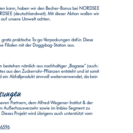
erden kann, haben wir den Becher-Bonus bei NORDSEE
RDSEE (deutschlandweit). Mit dieser Aktion wollen wir
 auf unsere Umwelt achten.
ratis praktische To-go-Verpackungen dafür. Diese
ue Filialen mit der Doggybag-Station aus.
estehen nämlich aus nachhaltiger „Bagasse“ (auch:
s aus den Zuckerrohr-Pflanzen entsteht und ist somit
d ein Abfallprodukt sinnvoll weiterverwendet, da kein
ösungen
seren Partnern, dem Alfred-Wegener-Institut & der
 im Außerhausverzehr sowie im Imbiss-Segment zu
 Dieses Projekt wird übrigens auch unterstützt vom
46596