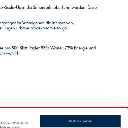
Pak-Scale-Up in die Serienreife überführt werden. Dazu
iergänger im Vorbeigehen die innovativen,
tellungen-urbane-biooekonomie-to-go
ise pro 500 Blatt Papier 83% Wasser, 72% Energie und
cht wahr!?
Cookies zulassen
auf unsere Website zu
Analysen weiter.