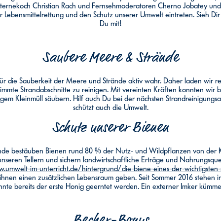
ernekoch Christian Rach und Fernsehmoderatoren Cherno Jobatey und Y
 Lebensmittelrettung und den Schutz unserer Umwelt eintreten. Sieh Dir
Du mit!
Saubere Meere & Strände
ie Sauberkeit der Meere und Strände aktiv wahr. Daher laden wir reg
immte Strandabschnitte zu reinigen. Mit vereinten Kräften konnten wir b
gem Kleinmüll säubern. Hilf auch Du bei der nächsten Strandreinigungs
schützt auch die Umwelt.
Schutz unserer Bienen
zulande bestäuben Bienen rund 80 % der Nutz- und Wildpflanzen von der 
uf unseren Tellern und sichern landwirtschaftliche Erträge und Nahrungs
.umwelt-im-unterricht.de/hintergrund/die-biene-eines-der-wichtigsten-
ihnen einen zusätzlichen Lebensraum geben. Seit Sommer 2016 stehen 
te bereits der erste Honig geerntet werden. Ein externer Imker kümmert
Becher-Bonus