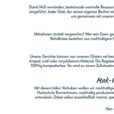
Damit Müll vermieden, bestehende wertvolle Ressou
eingeführt. Jeder Gast, der seinen eigenen Becher mi
uns gemeinsam mit unseren
Mitnehmen anstatt wegwerfen! Wer sein Essen ger
Behältnisse bestehen aus nachhaltigem Ma
Unsere Gerichte können von unseren Gästen mit be
Ampas) und/oder recyclebarem Material. Die Bagasse 
100%ig kompostierbar. Sie wird zu einem Zellulosebre
Mak-Pa
Mit diesem tollen Vorhaben wollen wir nachhaltig
Hochschule Bremerhaven, nachhaltig produzierte
entwickeln. Dabei sollen ausschließlich marine, s
Hier 