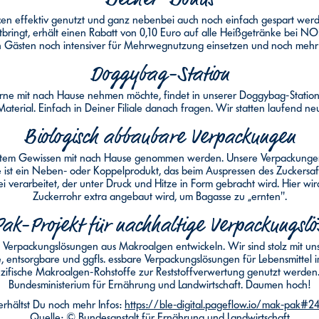
rcen effektiv genutzt und ganz nebenbei auch noch einfach gespart w
tbringt, erhält einen Rabatt von 0,10 Euro auf alle Heißgetränke bei NO
 Gästen noch intensiver für Mehrwegnutzung einsetzen und noch mehr
Doggybag-Station
ne mit nach Hause nehmen möchte, findet in unserer Doggybag-Station g
terial. Einfach in Deiner Filiale danach fragen. Wir statten laufend ne
Biologisch abbaubare Verpackungen
stem Gewissen mit nach Hause genommen werden. Unsere Verpackungen b
ist ein Neben- oder Koppelprodukt, das beim Auspressen des Zuckersafte
i verarbeitet, der unter Druck und Hitze in Form gebracht wird. Hier wir
Zuckerrohr extra angebaut wird, um Bagasse zu „ernten".
k-Projekt für nachhaltige Verpackungsl
e Verpackungslösungen aus Makroalgen entwickeln. Wir sind stolz mit un
, entsorgbare und ggfls. essbare Verpackungslösungen für Lebensmittel
pezifische Makroalgen-Rohstoffe zur Reststoffverwertung genutzt werden.
Bundesministerium für Ernährung und Landwirtschaft. Daumen hoch!
erhältst Du noch mehr Infos:
https://ble-digital.pageflow.io/mak-pak#2
Quelle: © Bundesanstalt für Ernährung und Landwirtschaft