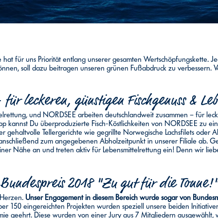
hat für uns Priorität entlang unserer gesamten Wertschöpfungskette. Jed
önnen, soll dazu beitragen unseren grünen Fußabdruck zu verbessern. Von
 für leckeren, günstigen Fischgenuss & Leb
elrettung, und NORDSEE arbeiten deutschlandweit zusammen – für leck
pp kannst Du überproduzierte Fisch-Köstlichkeiten von NORDSEE zu ein
gehaltvolle Tellergerichte wie gegrillte Norwegische Lachsfilets oder A
anschließend zum angegebenen Abholzeitpunkt in unserer Filiale ab. G
iner Nähe an und treten aktiv für Lebensmittelrettung ein! Denn wir lieb
Bundespreis 2018 "Zu gut für die Tonne!
 Herzen.
Unser Engagement in diesem Bereich wurde sogar von Bundesmin
er 150 eingereichten Projekten wurden speziell
unsere beiden Initiativ
mie geehrt. Diese wurden von einer Jury aus 7 Mitgliedern ausgewählt,