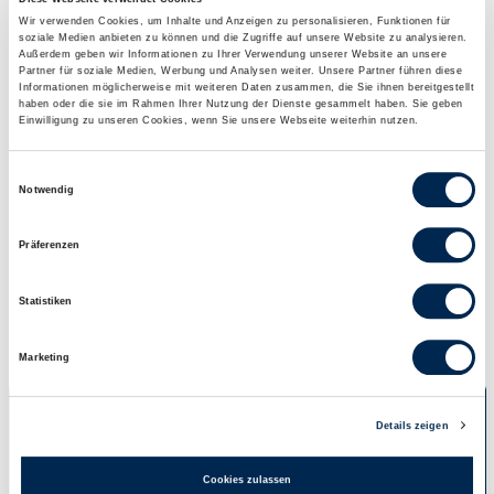
Wir verwenden Cookies, um Inhalte und Anzeigen zu personalisieren, Funktionen für
soziale Medien anbieten zu können und die Zugriffe auf unsere Website zu analysieren.
Außerdem geben wir Informationen zu Ihrer Verwendung unserer Website an unsere
Brennwerte (kcal)
Brennwerte (kJ)
Eiweiß (g)
Partner für soziale Medien, Werbung und Analysen weiter. Unsere Partner führen diese
Informationen möglicherweise mit weiteren Daten zusammen, die Sie ihnen bereitgestellt
155
649
6,6
haben oder die sie im Rahmen Ihrer Nutzung der Dienste gesammelt haben. Sie geben
Einwilligung zu unseren Cookies, wenn Sie unsere Webseite weiterhin nutzen.
Kohlenhydrate (g)
Zucker (g)
Fett (g)
19
2,5
5,7
Einwilligungsauswahl
Notwendig
gesättigte
Salz (g)
Fettsäuren (g)
Präferenzen
1,1
0,8
Statistiken
Marketing
Details zeigen
Cookies zulassen