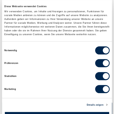
Diese Webseite verwendet Cookies
Wir verwenden Cookies, um Inhalte und Anzeigen zu personalisieren, Funktionen für
soziale Medien anbieten zu können und die Zugriffe auf unsere Website zu analysieren.
Außerdem geben wir Informationen zu Ihrer Verwendung unserer Website an unsere
Brennwerte (kcal)
Eiweiß (g)
Kohlenhydrate (g)
Partner für soziale Medien, Werbung und Analysen weiter. Unsere Partner führen diese
Informationen möglicherweise mit weiteren Daten zusammen, die Sie ihnen bereitgestellt
183
5,8
24
haben oder die sie im Rahmen Ihrer Nutzung der Dienste gesammelt haben. Sie geben
Einwilligung zu unseren Cookies, wenn Sie unsere Webseite weiterhin nutzen.
Zucker (g)
Fett (g)
Einfach
ungesättigte Fette
Einwilligungsauswahl
2,2
7,0
Notwendig
(g)
0,88
Präferenzen
Salz (g)
Statistiken
1,1
Marketing
Details zeigen