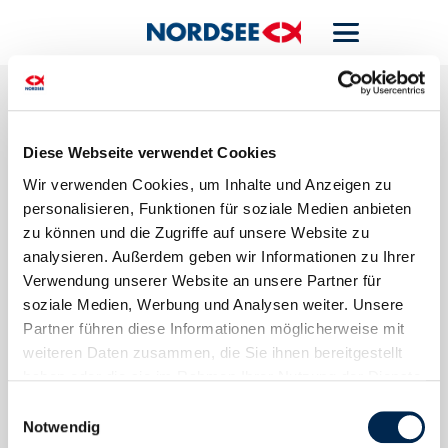
Diese Webseite verwendet Cookies
Wir verwenden Cookies, um Inhalte und Anzeigen zu
personalisieren, Funktionen für soziale Medien anbieten
zu können und die Zugriffe auf unsere Website zu
Um die Karte anzuzeigen, müssen Sie die Verwendung von
analysieren. Außerdem geben wir Informationen zu Ihrer
Präferenz-Cookies akzeptieren.
Verwendung unserer Website an unsere Partner für
Cookie-Einstellungen ändern
soziale Medien, Werbung und Analysen weiter. Unsere
Partner führen diese Informationen möglicherweise mit
weiteren Daten zusammen, die Sie ihnen bereitgestellt
haben oder die sie im Rahmen Ihrer Nutzung der Dienste
gesammelt haben. Sie geben Einwilligung zu unseren
Einwilligungsauswahl
Cookies, wenn Sie unsere Webseite weiterhin nutzen.
Notwendig