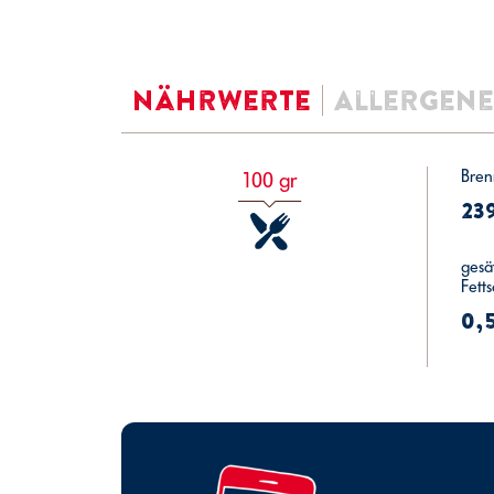
Nährwerte
Allergene
Bren
100 gr
23
gesät
Fett
0,