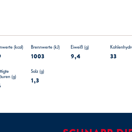
nwerte (kcal)
Brennwerte (kJ)
Eiweiß (g)
Kohlenhydra
9
1003
9,4
33
tigte
Salz (g)
säuren (g)
1,3
5