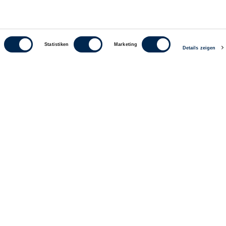
r Hunger
Alaska-Seelachs
Baguette + Matj
Baguette
Statistiken
Marketing
Details zeigen