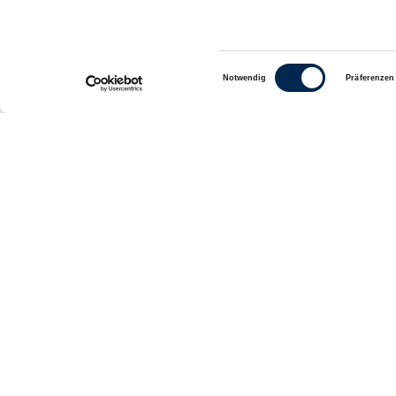
Kartoffel-Box +
Große
Garnelen-Box
Einwilligungsauswahl
Notwendig
Präferenzen