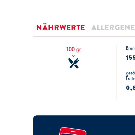
Nährwerte
Allergene
Bren
100 gr
15
gesät
Fett
0,