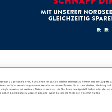
SCHNAPP DIR
Mit unserer NORDSE
gleichzeitig spare
zeigen zu personalisieren, Funktionen für soziale Medien anbieten zu können und die Zugriffe 
ionen zu Ihrer Verwendung unserer Website an unsere Partner für soziale Medien, Werbung und 
n möglicherweise mit weiteren Daten zusammen, die Sie ihnen bereitgestellt haben oder die sie 
 geben Einwilligung zu unseren Cookies, wenn Sie unsere Webseite weiterhin nutzen.
Impressum
Datenschutz
Kontakt
Cookies
Pressemitteilungen
Compliance