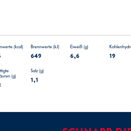
nwerte (kcal)
Brennwerte (kJ)
Eiweiß (g)
Kohlenhydra
5
649
6,6
19
tigte
Salz (g)
säuren (g)
1,1
8